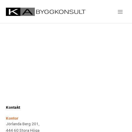
Hoppa
Main
till
Men
innehåll
Vill ni ha hjälp?
Kontakt
Kontor
Jörlanda Berg 201,
444 60 Stora Höga